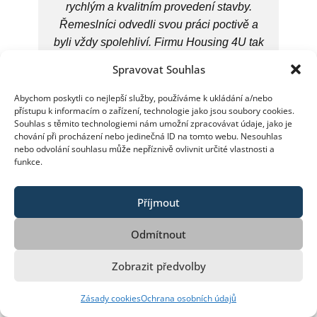
rychlým a kvalitním provedení stavby.
Řemeslníci odvedli svou práci poctivě a
byli vždy spolehliví. Firmu Housing 4U tak
mohu…
Spravovat Souhlas
PŘEČÍST REFERENCI
Abychom poskytli co nejlepší služby, používáme k ukládání a/nebo
přístupu k informacím o zařízení, technologie jako jsou soubory cookies.
Souhlas s těmito technologiemi nám umožní zpracovávat údaje, jako je
chování při procházení nebo jedinečná ID na tomto webu. Nesouhlas
nebo odvolání souhlasu může nepříznivě ovlivnit určité vlastnosti a
funkce.
Příjmout
Odmítnout
Kristýna Flanderová -
20.2.2016
Zobrazit předvolby
Chválím velmi efektivní spolupráci při
Zásady cookies
Ochrana osobních údajů
kompletní rekonstrukci bytu, zejména jsem