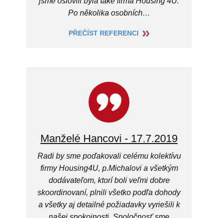
jsme oslovili byla také firma Housing 4U.
Po několika osobních…
PŘEČÍST REFERENCI
Manželé Hancovi - 17.7.2019
Radi by sme poďakovali celému kolektívu
firmy Housing4U, p.Michalovi a všetkým
dodávateľom, ktorí boli veľmi dobre
skoordinovaní, plnili všetko podľa dohody
a všetky aj detailné požiadavky vyriešili k
našej spokojnosti. Spoločnosť sme