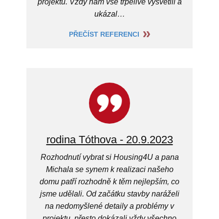
projektu. Vždy nám vše trpělivě vysvětlil a
ukázal…
PŘEČÍST REFERENCI
rodina Tóthova - 20.9.2023
Rozhodnutí vybrat si Housing4U a pana
Michala se synem k realizaci našeho
domu patří rozhodně k těm nejlepším, co
jsme udělali. Od začátku stavby naráželi
na nedomyšlené detaily a problémy v
projektu, přesto dokázali vždy všechno