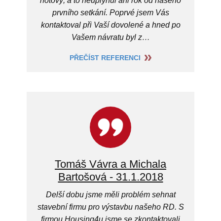
hotový, a to neuplynul ani rok od našeho
prvního setkání. Poprvé jsem Vás
kontaktoval při Vaší dovolené a hned po
Vašem návratu byl z…
PŘEČÍST REFERENCI
Tomáš Vávra a Michala
Bartošová - 31.1.2018
Delší dobu jsme měli problém sehnat
stavební firmu pro výstavbu našeho RD. S
firmou Housing4u jsme se zkontaktovali