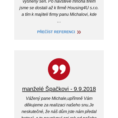
vysněný sen. Po návštěvě mnoha firem
jsme se dostali až k firmě Housing4U s.r.o.
a tím k majiteli firmy panu Michalovi, kde
…
PŘEČÍST REFERENCI
manželé Špačkovi - 9.9.2018
Vážený pane Michale,upřímně Vám
děkujeme za realizaci našeho snu.Je
neskutečné, že náš dům jste nám předal